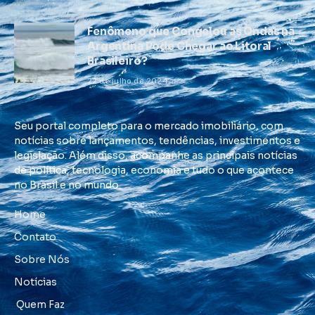
Fenômeno que Congelou as Ondas na
Argentina Pode Chegar ao Litoral
Brasileiro?
22 de julho de 2024
Seu portal completo para o mercado imobiliário, com
notícias sobre lançamentos, tendências, investimentos e
legislação. Além disso, acompanhe as principais notícias
de política, tecnologia, economia e tudo o que acontece
no Brasil e no mundo.
Home
Contato
Sobre Nós
Notícias
Quem Faz