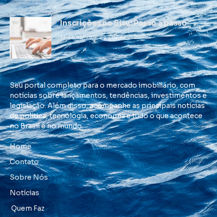
Inscrições no Sisu: Passo a passo
17 de outubro de 2024
Seu portal completo para o mercado imobiliário, com
notícias sobre lançamentos, tendências, investimentos e
legislação. Além disso, acompanhe as principais notícias
de política, tecnologia, economia e tudo o que acontece
no Brasil e no mundo.
Home
Contato
Sobre Nós
Notícias
Quem Faz