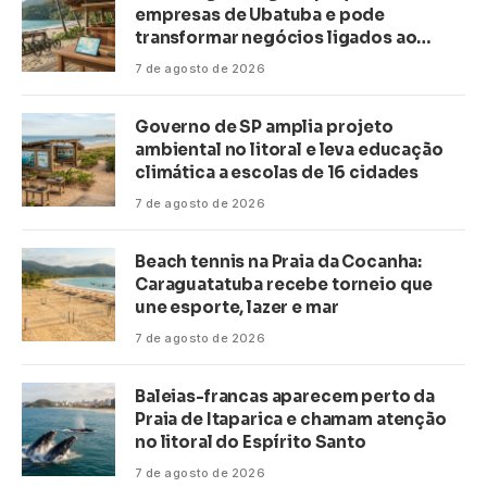
empresas de Ubatuba e pode
transformar negócios ligados ao
turismo no litoral
7 de agosto de 2026
Governo de SP amplia projeto
ambiental no litoral e leva educação
climática a escolas de 16 cidades
7 de agosto de 2026
Beach tennis na Praia da Cocanha:
Caraguatatuba recebe torneio que
une esporte, lazer e mar
7 de agosto de 2026
Baleias-francas aparecem perto da
Praia de Itaparica e chamam atenção
no litoral do Espírito Santo
7 de agosto de 2026