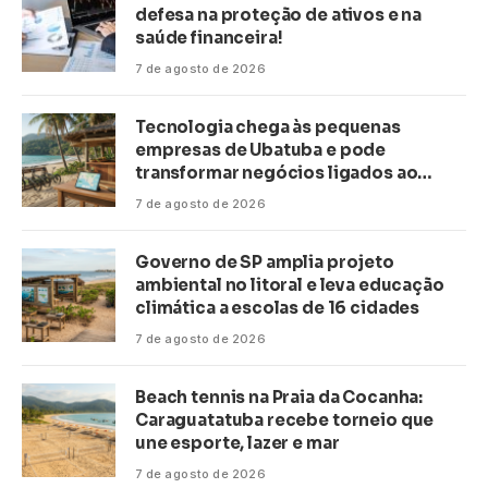
defesa na proteção de ativos e na
saúde financeira!
7 de agosto de 2026
Tecnologia chega às pequenas
empresas de Ubatuba e pode
transformar negócios ligados ao
turismo no litoral
7 de agosto de 2026
Governo de SP amplia projeto
ambiental no litoral e leva educação
climática a escolas de 16 cidades
7 de agosto de 2026
Beach tennis na Praia da Cocanha:
Caraguatatuba recebe torneio que
une esporte, lazer e mar
7 de agosto de 2026