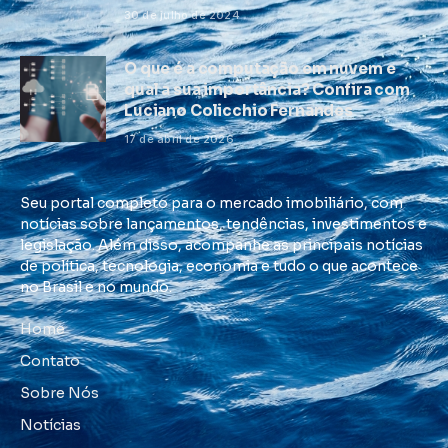
30 de julho de 2024
O que é a computação em nuvem e
qual a sua importância? Confira com
Luciano Colicchio Fernandes
17 de abril de 2026
Seu portal completo para o mercado imobiliário, com
notícias sobre lançamentos, tendências, investimentos e
legislação. Além disso, acompanhe as principais notícias
de política, tecnologia, economia e tudo o que acontece
no Brasil e no mundo.
Home
Contato
Sobre Nós
Notícias