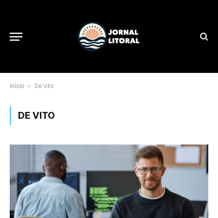
Início
»
De Vito
DE VITO