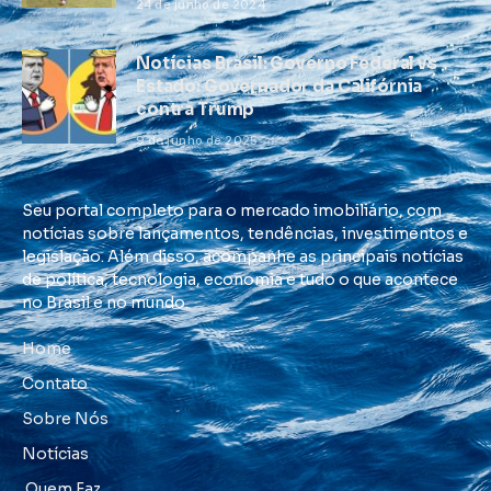
24 de junho de 2024
Notícias Brasil: Governo Federal vs
Estado: Governador da Califórnia
contra Trump
9 de junho de 2025
Seu portal completo para o mercado imobiliário, com
notícias sobre lançamentos, tendências, investimentos e
legislação. Além disso, acompanhe as principais notícias
de política, tecnologia, economia e tudo o que acontece
no Brasil e no mundo.
Home
Contato
Sobre Nós
Notícias
Quem Faz