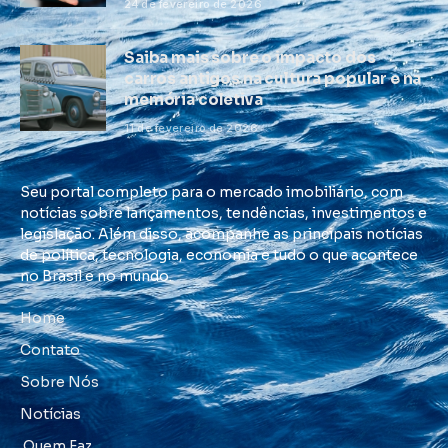
24 de fevereiro de 2026
Saiba mais sobre o impacto dos
carros antigos na cultura popular e na
memória coletiva
11 de fevereiro de 2026
Seu portal completo para o mercado imobiliário, com
notícias sobre lançamentos, tendências, investimentos e
legislação. Além disso, acompanhe as principais notícias
de política, tecnologia, economia e tudo o que acontece
no Brasil e no mundo.
Home
Contato
Sobre Nós
Notícias
Quem Faz