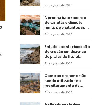
conservação
5 de agosto de 2026
Noronha bate recorde
de turistas e discute
o
limite de visitantes com
a Anac
5 de agosto de 2026
Estudo aponta risco alto
de erosão em dezenas
do
de praias do litoral
paulista
5 de agosto de 2026
Como os drones estão
sendo utilizados no
monitoramento de
obras de grande porte?
4 de agosto de 2026
Confira neste artigo
Aplicativos ajudam