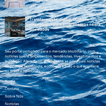
Descubra neste artigo
13 de outubro de 2025
Transformação digital: Como as
empresas repensam processos na era
dos dados
27 de julho de 2026
Seu portal completo para o mercado imobiliário, com
notícias sobre lançamentos, tendências, investimentos e
legislação. Além disso, acompanhe as principais notícias
de política, tecnologia, economia e tudo o que acontece
no Brasil e no mundo.
Home
Contato
Sobre Nós
Notícias