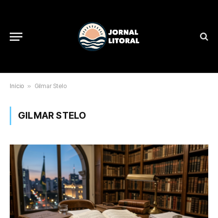
Início
»
Gilmar Stelo
GILMAR STELO