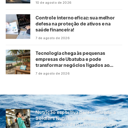
10 de agosto de 2026
Controle interno eficaz: sua melhor
defesa na proteção de ativos e na
saúde financeira!
7 de agosto de 2026
Tecnologia chega às pequenas
empresas de Ubatuba e pode
transformar negócios ligados ao
turismo no litoral
7 de agosto de 2026
Nutrição esportiva personalizada: a
Soldiers Nutrition explica como
alcançar picos de performance com