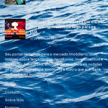
segurança e eficiência
21 de maio de 2025
Notícias Brasil: Trump facea Coreia do
Norte em um teste de fogo para os
EUA
10 de junho de 2025
Seu portal completo para o mercado imobiliário, com
notícias sobre lançamentos, tendências, investimentos e
legislação. Além disso, acompanhe as principais notícias
de política, tecnologia, economia e tudo o que acontece
no Brasil e no mundo.
Home
Contato
Sobre Nós
Notícias