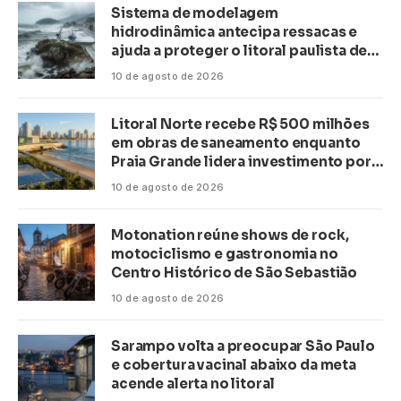
Sistema de modelagem
hidrodinâmica antecipa ressacas e
ajuda a proteger o litoral paulista de
inundações
10 de agosto de 2026
Litoral Norte recebe R$ 500 milhões
em obras de saneamento enquanto
Praia Grande lidera investimento por
habitante no país
10 de agosto de 2026
Motonation reúne shows de rock,
motociclismo e gastronomia no
Centro Histórico de São Sebastião
10 de agosto de 2026
Sarampo volta a preocupar São Paulo
e cobertura vacinal abaixo da meta
acende alerta no litoral