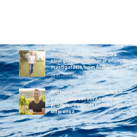
Mentoplastia: saiba como a
cirurgia pode melhorar a função
mastigatória, com Alan Landecker
24 de junho de 2024
Proteger o meio ambiente é
possível! Descubra como os
produtores rurais podem fazer a
diferença
2 de janeiro de 2025