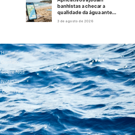
banhistas a checar a
qualidade da água antes
de ir à praia
3 de agosto de 2026
Home
Contato
Sobre Nós
Notícias
Quem Faz