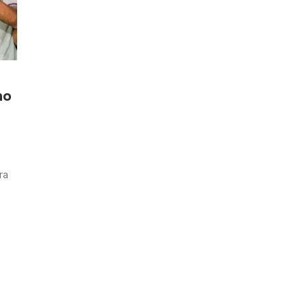
no
ra