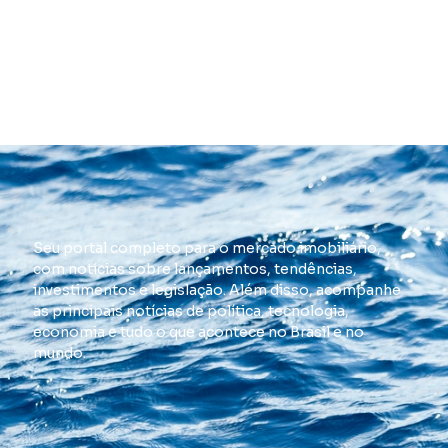
Seu portal completo para o mercado imobiliário,
com notícias sobre lançamentos, tendências,
investimentos e legislação. Além disso, acompanhe
as principais notícias de política, tecnologia,
economia e tudo o que acontece no Brasil e no
mundo.