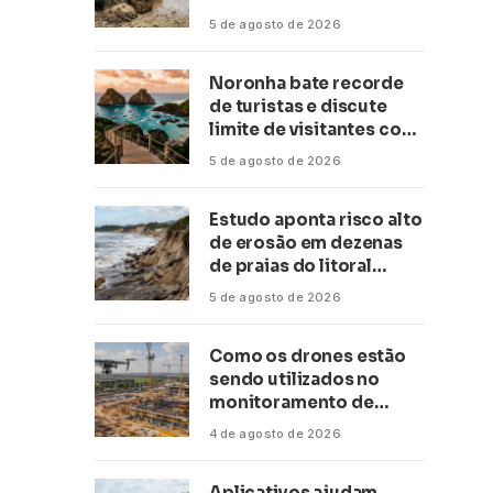
conservação
5 de agosto de 2026
Noronha bate recorde
de turistas e discute
limite de visitantes com
a Anac
5 de agosto de 2026
Estudo aponta risco alto
de erosão em dezenas
de praias do litoral
paulista
5 de agosto de 2026
Como os drones estão
sendo utilizados no
monitoramento de
obras de grande porte?
4 de agosto de 2026
Confira neste artigo
Aplicativos ajudam