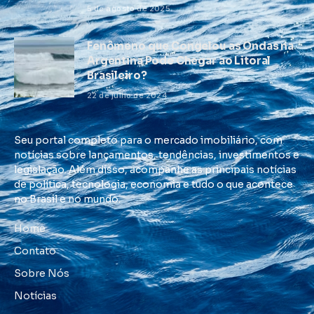
5 de agosto de 2025
Fenômeno que Congelou as Ondas na
Argentina Pode Chegar ao Litoral
Brasileiro?
22 de julho de 2024
Seu portal completo para o mercado imobiliário, com
notícias sobre lançamentos, tendências, investimentos e
legislação. Além disso, acompanhe as principais notícias
de política, tecnologia, economia e tudo o que acontece
no Brasil e no mundo.
Home
Contato
Sobre Nós
Notícias