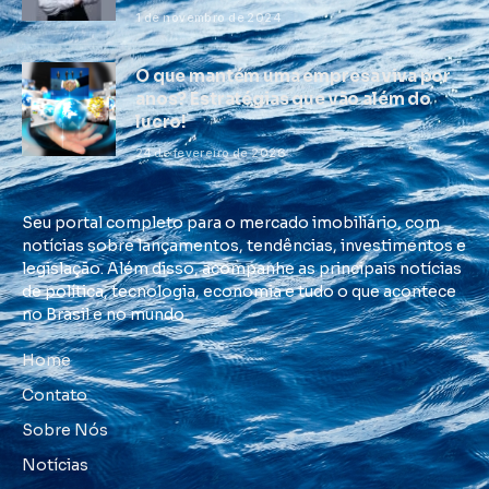
1 de novembro de 2024
O que mantém uma empresa viva por
anos? Estratégias que vão além do
lucro!
24 de fevereiro de 2026
Seu portal completo para o mercado imobiliário, com
notícias sobre lançamentos, tendências, investimentos e
legislação. Além disso, acompanhe as principais notícias
de política, tecnologia, economia e tudo o que acontece
no Brasil e no mundo.
Home
Contato
Sobre Nós
Notícias