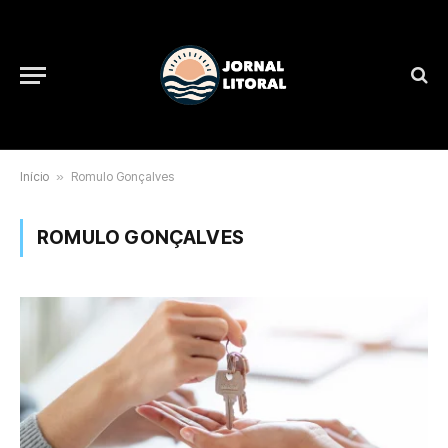
Início
»
Romulo Gonçalves
ROMULO GONÇALVES