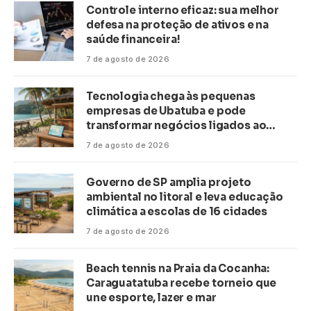
Controle interno eficaz: sua melhor
defesa na proteção de ativos e na
saúde financeira!
7 de agosto de 2026
Tecnologia chega às pequenas
empresas de Ubatuba e pode
transformar negócios ligados ao
turismo no litoral
7 de agosto de 2026
Governo de SP amplia projeto
ambiental no litoral e leva educação
climática a escolas de 16 cidades
7 de agosto de 2026
Beach tennis na Praia da Cocanha:
Caraguatatuba recebe torneio que
une esporte, lazer e mar