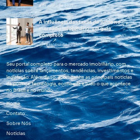
9 de junho de 2025
A influência das taxas de juros no
mercado imobiliário: um guia
completo
31 de janeiro de 2025
Seu portal completo para o mercado imobiliário, com
notícias sobre lançamentos, tendências, investimentos e
legislação. Além disso, acompanhe as principais notícias
de política, tecnologia, economia e tudo o que acontece
no Brasil e no mundo.
Home
Contato
Sobre Nós
Notícias