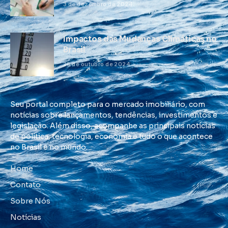
3 de dezembro de 2024
Impactos das Mudanças Climáticas no
Brasil
28 de outubro de 2024
Seu portal completo para o mercado imobiliário, com
notícias sobre lançamentos, tendências, investimentos e
legislação. Além disso, acompanhe as principais notícias
de política, tecnologia, economia e tudo o que acontece
no Brasil e no mundo.
Home
Contato
Sobre Nós
Notícias