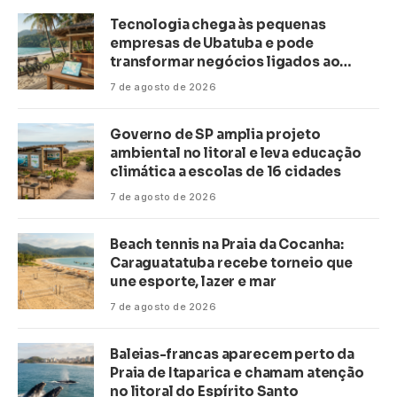
Tecnologia chega às pequenas
empresas de Ubatuba e pode
transformar negócios ligados ao
turismo no litoral
7 de agosto de 2026
Governo de SP amplia projeto
ambiental no litoral e leva educação
climática a escolas de 16 cidades
7 de agosto de 2026
Beach tennis na Praia da Cocanha:
Caraguatatuba recebe torneio que
une esporte, lazer e mar
7 de agosto de 2026
Baleias-francas aparecem perto da
Praia de Itaparica e chamam atenção
no litoral do Espírito Santo