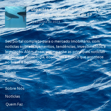
Gigantes dos mares: baleias jubarte
encantam no litoral norte de SP
27 de junho de 2024
Seu portal completo para o mercado imobiliário, com
notícias sobre lançamentos, tendências, investimentos e
legislação. Além disso, acompanhe as principais notícias
de política, tecnologia, economia e tudo o que acontece
no Brasil e no mundo.
Home
Contato
Sobre Nós
Notícias
Quem Faz