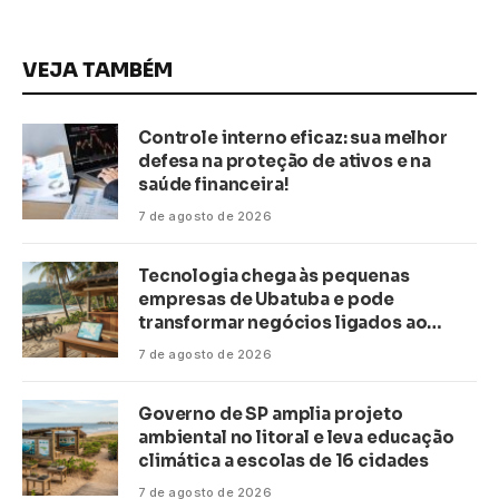
VEJA TAMBÉM
Controle interno eficaz: sua melhor
defesa na proteção de ativos e na
saúde financeira!
7 de agosto de 2026
Tecnologia chega às pequenas
empresas de Ubatuba e pode
transformar negócios ligados ao
turismo no litoral
7 de agosto de 2026
Governo de SP amplia projeto
ambiental no litoral e leva educação
climática a escolas de 16 cidades
7 de agosto de 2026