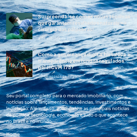
Surpreenda-se com as novas técnicas
que garantem resultados naturais na
cirurgia das pálpebras!
9 de outubro de 2025
Como a governança digital fortalece a
transparência em fundos regulados
pela ICVM 175?
20 de agosto de 2025
Seu portal completo para o mercado imobiliário, com
notícias sobre lançamentos, tendências, investimentos e
legislação. Além disso, acompanhe as principais notícias
de política, tecnologia, economia e tudo o que acontece
no Brasil e no mundo.
Home