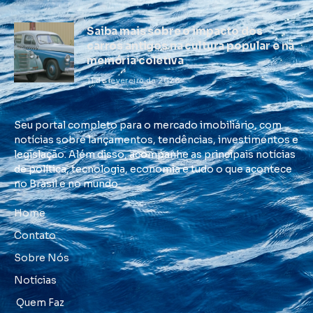
Saiba mais sobre o impacto dos
carros antigos na cultura popular e na
memória coletiva
11 de fevereiro de 2026
Seu portal completo para o mercado imobiliário, com
notícias sobre lançamentos, tendências, investimentos e
legislação. Além disso, acompanhe as principais notícias
de política, tecnologia, economia e tudo o que acontece
no Brasil e no mundo.
Home
Contato
Sobre Nós
Notícias
Quem Faz