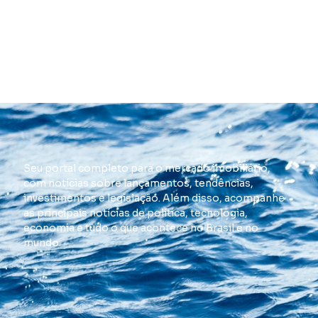
Seu portal completo para o mercado imobiliário,
com notícias sobre lançamentos, tendências,
investimentos e legislação. Além disso, acompanhe
as principais notícias de política, tecnologia,
economia e tudo o que acontece no Brasil e no
mundo.