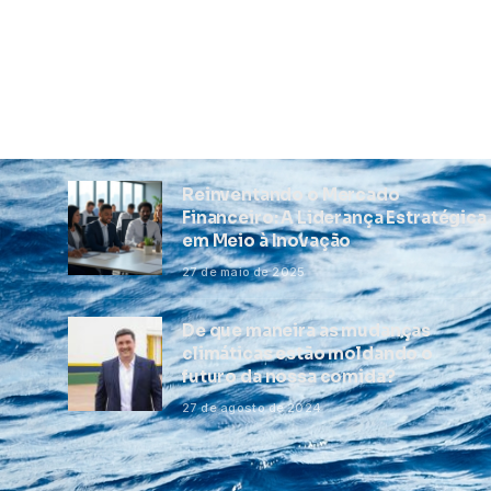
Reinventando o Mercado
Financeiro: A Liderança Estratégica
em Meio à Inovação
27 de maio de 2025
De que maneira as mudanças
climáticas estão moldando o
futuro da nossa comida?
27 de agosto de 2024