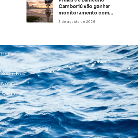
Camboriú vão ganhar
monitoramento com
inteligência artificial
5 de agosto de 2026
Home
Contato
Sobre Nós
Notícias
Quem Faz