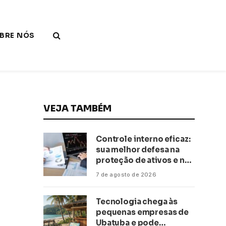
BRE NÓS
VEJA TAMBÉM
Controle interno eficaz:
sua melhor defesa na
proteção de ativos e na
saúde financeira!
7 de agosto de 2026
Tecnologia chega às
pequenas empresas de
Ubatuba e pode