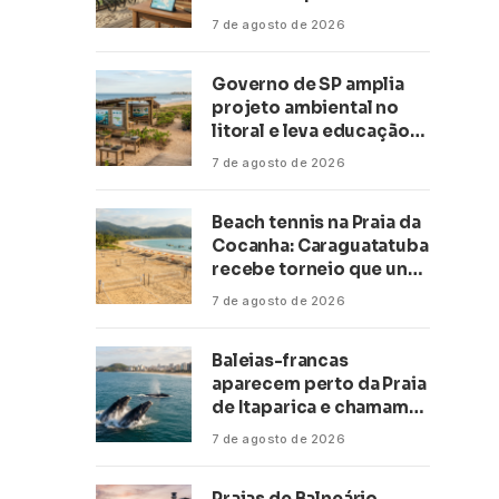
transformar negócios
7 de agosto de 2026
ligados ao turismo no
litoral
Governo de SP amplia
projeto ambiental no
litoral e leva educação
climática a escolas de 16
7 de agosto de 2026
cidades
Beach tennis na Praia da
Cocanha: Caraguatatuba
recebe torneio que une
esporte, lazer e mar
7 de agosto de 2026
Baleias-francas
aparecem perto da Praia
de Itaparica e chamam
atenção no litoral do
7 de agosto de 2026
Espírito Santo
Praias de Balneário