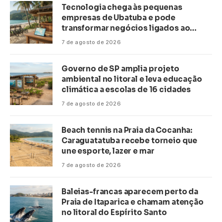
Tecnologia chega às pequenas
empresas de Ubatuba e pode
transformar negócios ligados ao
turismo no litoral
7 de agosto de 2026
Governo de SP amplia projeto
ambiental no litoral e leva educação
climática a escolas de 16 cidades
7 de agosto de 2026
Beach tennis na Praia da Cocanha:
Caraguatatuba recebe torneio que
une esporte, lazer e mar
7 de agosto de 2026
Baleias-francas aparecem perto da
Praia de Itaparica e chamam atenção
no litoral do Espírito Santo