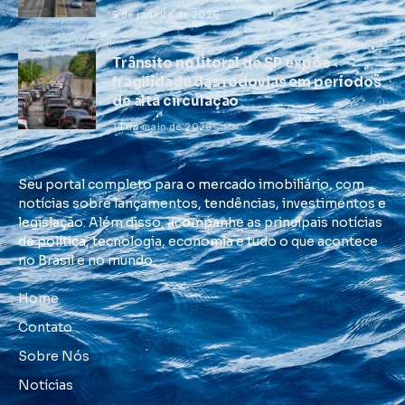
5 de janeiro de 2026
Trânsito no litoral de SP expõe
fragilidade das rodovias em períodos
de alta circulação
14 de maio de 2026
Seu portal completo para o mercado imobiliário, com
notícias sobre lançamentos, tendências, investimentos e
legislação. Além disso, acompanhe as principais notícias
de política, tecnologia, economia e tudo o que acontece
no Brasil e no mundo.
Home
Contato
Sobre Nós
Notícias