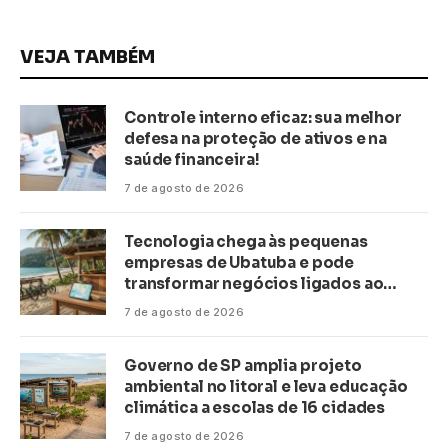
VEJA TAMBÉM
Controle interno eficaz: sua melhor
defesa na proteção de ativos e na
saúde financeira!
7 de agosto de 2026
Tecnologia chega às pequenas
empresas de Ubatuba e pode
transformar negócios ligados ao
turismo no litoral
7 de agosto de 2026
Governo de SP amplia projeto
ambiental no litoral e leva educação
climática a escolas de 16 cidades
7 de agosto de 2026