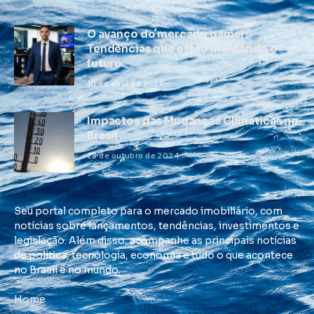
O avanço do mercado gamer:
Tendências que estão moldando o
futuro
10 de abril de 2026
Impactos das Mudanças Climáticas no
Brasil
28 de outubro de 2024
Seu portal completo para o mercado imobiliário, com
notícias sobre lançamentos, tendências, investimentos e
legislação. Além disso, acompanhe as principais notícias
de política, tecnologia, economia e tudo o que acontece
no Brasil e no mundo.
Home