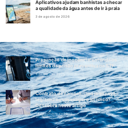
Aplicativos ajudam banhistas a checar
a qualidade da água antes de ir à praia
3 de agosto de 2026
Presunção de inocência: entenda os
limites da prisão preventiva no STF
4 de abril de 2025
Contrato de namoro: Uma prevenção
legítima ou um exagero jurídico?
Descubra neste artigo
13 de outubro de 2025